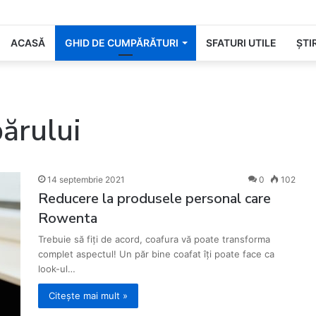
 cea mai așteptată zi din an!
ACASĂ
GHID DE CUMPĂRĂTURI
SFATURI UTILE
ȘTIR
părului
14 septembrie 2021
0
102
Reducere la produsele personal care
Rowenta
Trebuie să fiți de acord, coafura vă poate transforma
complet aspectul! Un păr bine coafat îți poate face ca
look-ul…
Citește mai mult »