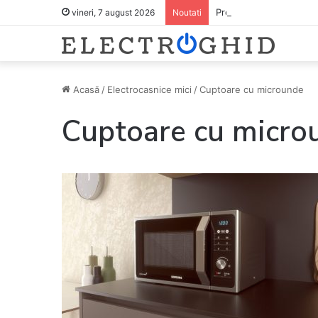
Pregătește lista pentru
vineri, 7 august 2026
Noutati
Acasă
/
Electrocasnice mici
/
Cuptoare cu microunde
Cuptoare cu micro