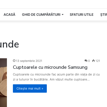
 cea mai așteptată zi din an!
ACASĂ
GHID DE CUMPĂRĂTURI
SFATURI UTILE
ȘTIR
unde
13 septembrie 2021
0
121
Cuptoarele cu microunde Samsung
Cuptoarele cu microunde fac acum parte din viața de zi cu
zi a tuturor în bucătărie. Am văzut multe cuptoare…
Citește mai mult »