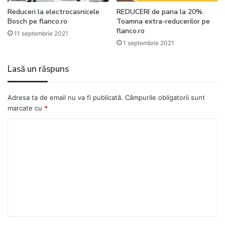
Reduceri la electrocasnicele
REDUCERI de pana la 20%.
Bosch pe flanco.ro
Toamna extra-reducerilor pe
flanco.ro
11 septembrie 2021
1 septembrie 2021
Lasă un răspuns
Adresa ta de email nu va fi publicată.
Câmpurile obligatorii sunt
marcate cu
*
C
o
m
e
n
t
a