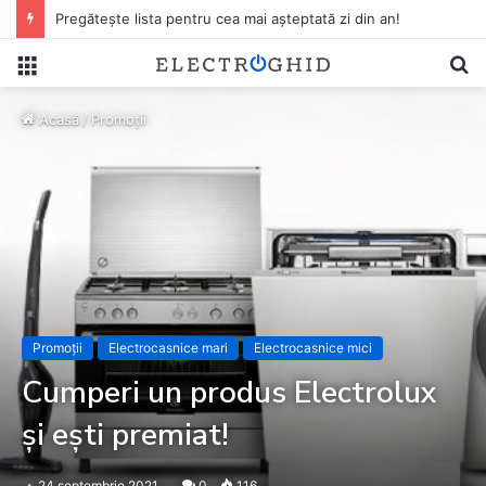
Pregătește lista pentru cea mai așteptată zi din an!
Meniu
C
do
Acasă
/
Promoții
s
ca
Promoții
Electrocasnice mari
Electrocasnice mici
Cumperi un produs Electrolux
și ești premiat!
24 septembrie 2021
0
116