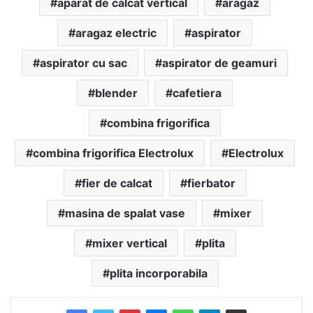
aparat de calcat vertical
aragaz
aragaz electric
aspirator
aspirator cu sac
aspirator de geamuri
blender
cafetiera
combina frigorifica
combina frigorifica Electrolux
Electrolux
fier de calcat
fierbator
masina de spalat vase
mixer
mixer vertical
plita
plita incorporabila