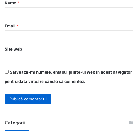
Nume
*
r
i
u
Email
*
*
Site web
Salvează-mi numele, emailul și site-ul web în acest navigator
pentru data viitoare când o să comentez.
Categorii