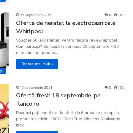
23 septembrie 2021
0
105
Oferte de neratat la electrocasnicele
Whirlpool
Voucher 50 lei garantat. Pentru fiecare review aprobat.
Cum participi? Cumpără în perioada 20 septembrie – 20
octombrie un produs…
Citește mai mult »
ii
17 septembrie 2021
0
109
Ofertă fresh 18 septembrie, pe
flanco.ro
Doar azi poți beneficia de oferta la 6 produse de top, la
prețuri irezistibile! -50% 1Casti True Wireless Skullcandy
Indy…