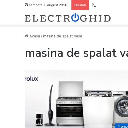
Pregătește lista pen
sâmbătă, 8 august 2026
Noutati
Acasă
/
masina de spalat vase
masina de spalat v
Promoț