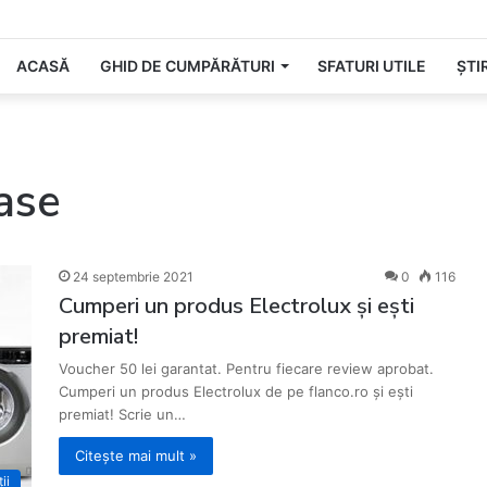
tru cea mai așteptată zi din an!
ACASĂ
GHID DE CUMPĂRĂTURI
SFATURI UTILE
ȘTIR
ase
24 septembrie 2021
0
116
Cumperi un produs Electrolux și ești
premiat!
Voucher 50 lei garantat. Pentru fiecare review aprobat.
Cumperi un produs Electrolux de pe flanco.ro și ești
premiat! Scrie un…
Citește mai mult »
ii