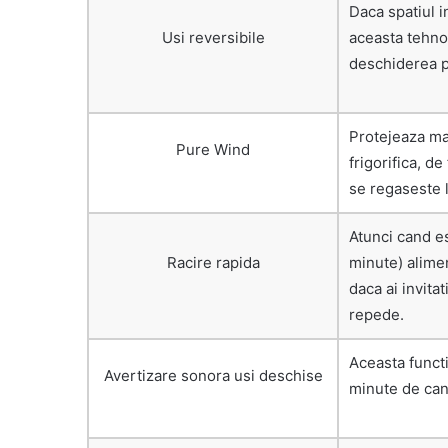
Daca spatiul i
Usi reversibile
aceasta tehnol
deschiderea p
Protejeaza ma
Pure Wind
frigorifica, d
se regaseste 
Atunci cand es
Racire rapida
minute) alimen
daca ai invita
repede.
Aceasta functi
Avertizare sonora usi deschise
minute de cand