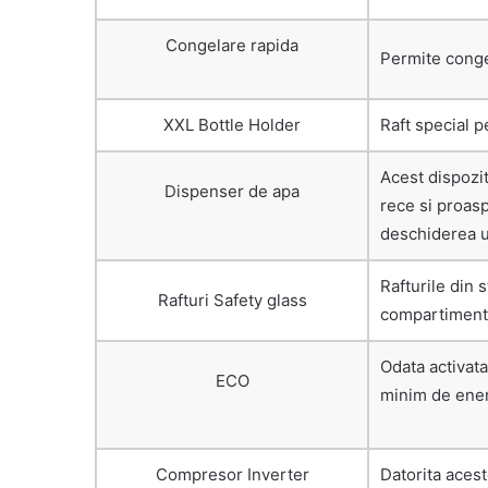
Congelare rapida
Permite congel
XXL Bottle Holder
Raft special p
Acest dispozit
Dispenser de apa
rece si proasp
deschiderea u
Rafturile din 
Rafturi Safety glass
compartimente
Odata activat
ECO
minim de ener
Compresor Inverter
Datorita acest