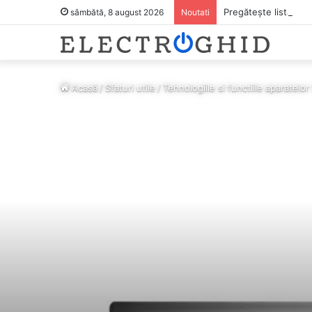
Pregătește lista pen
sâmbătă, 8 august 2026
Noutati
Acasă
/
Sfaturi utile
/
Tehnologiile si functiile aparatelor 