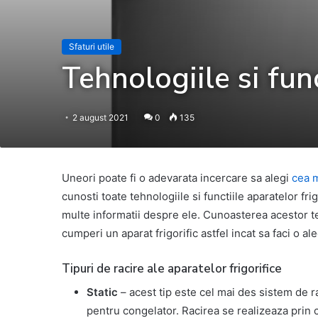
Sfaturi utile
Tehnologiile si func
2 august 2021
0
135
Uneori poate fi o adevarata incercare sa alegi
cea m
cunosti toate tehnologiile si functiile aparatelor fri
multe informatii despre ele. Cunoasterea acestor teh
cumperi un aparat frigorific astfel incat sa faci o a
Tipuri de racire ale aparatelor frigorifice
Static
– acest tip este cel mai des sistem de ra
pentru congelator. Racirea se realizeaza prin cir