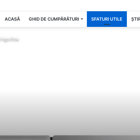
tru cea mai așteptată zi din an!
ACASĂ
GHID DE CUMPĂRĂTURI
SFATURI UTILE
ȘTIR
frigorifice