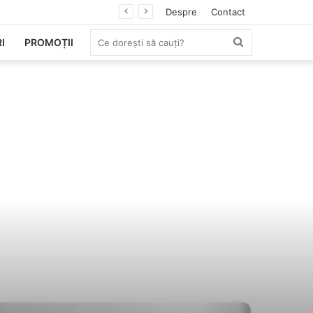
Despre
Contact
Ce
I
PROMOȚII
dorești
să
cauți?