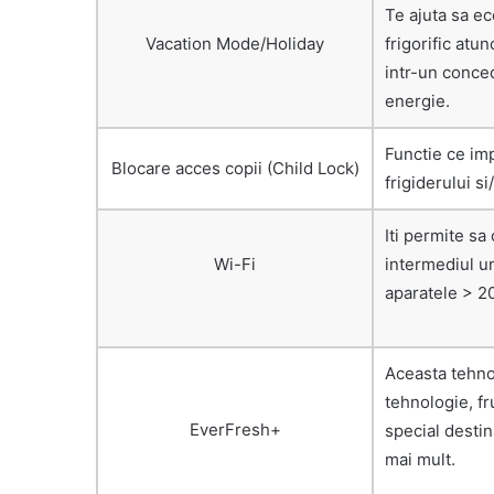
Te ajuta sa e
Vacation Mode/Holiday
frigorific atu
intr-un conce
energie.
Functie ce imp
Blocare acces copii (Child Lock)
frigiderului s
Iti permite sa 
Wi-Fi
intermediul un
aparatele > 20
Aceasta tehno
tehnologie, fr
EverFresh+
special destin
mai mult.