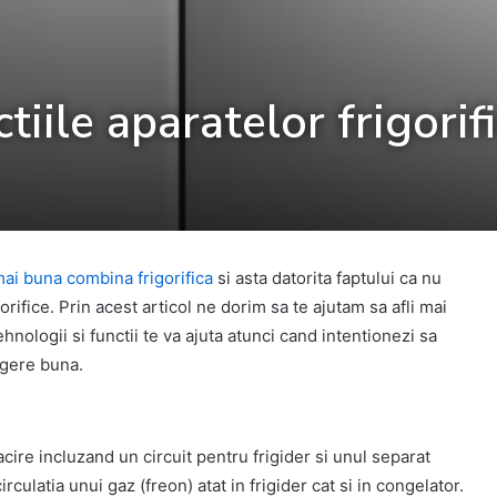
tiile aparatelor frigorif
ai buna combina frigorifica
si asta datorita faptului ca nu
gorifice. Prin acest articol ne dorim sa te ajutam sa afli mai
nologii si functii te va ajuta atunci cand intentionezi sa
legere buna.
cire incluzand un circuit pentru frigider si unul separat
culatia unui gaz (freon) atat in frigider cat si in congelator.